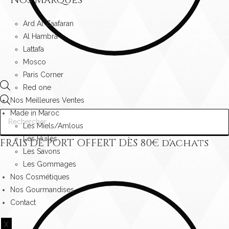
Ard Al Zaafaran
Al Hambra
Lattafa
Mosco
Paris Corner
Red one
Recherche
Nos Meilleures Ventes
de
Made in Maroc
produits
Les Miels/Amlous
Les Huiles
FRAIS DE PORT OFFERT DÈS
80
€ d'achats
Les Savons
Les Gommages
Nos Cosmétiques
Nos Gourmandises
Contact
X