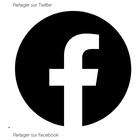
Partager sur Twitter
Opens
in
a
new
window
Partager sur Facebook