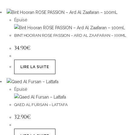
Épuisé
100
BINT HOORAN ROSE PASSION – ARD AL ZAAFARAN –
ML
34
.
90
€
LIRE LA SUITE
Épuisé
QAED AL FURSAN – LATTAFA
32
.
90
€