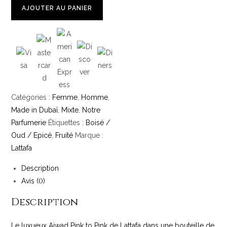
AJOUTER AU PANIER
Pink
to
Pink
-
Lattafa
60
mL
Catégories :
Femme
,
Homme
,
Made in Dubaï
,
Mixte
,
Notre
Parfumerie
Étiquettes :
Boisé /
Oud / Epicé
,
Fruité
Marque :
Lattafa
Description
0
Avis (
)
Description
Le luxueux Ajwad Pink to Pink de Lattafa dans une bouteille de