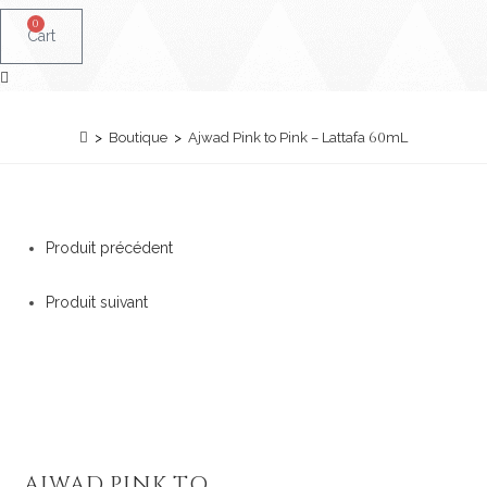
0
Cart
60
>
Boutique
>
Ajwad Pink to Pink – Lattafa
mL
Produit précédent
Produit suivant
Ajouter à la liste de souhaits
Ajouter à la liste de souhaits
AJWAD PINK TO