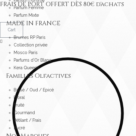
Parfum Homme
FRAIS DE PORT OFFERT DÈS
80
€ d'achats
Skip
Parfum Femme
to
Parfum Mixte
content
MADE IN FRANCE
Cart
Brumes RP Paris
Collection privée
Mosco Paris
Parfums d’Or Blanc
Kera Queen’s
Familles Olfactives
Boisé / Oud / Epicé
Floral
Fruité
Gourmand
Pétilant / Frais
Sucré
Nos Marques