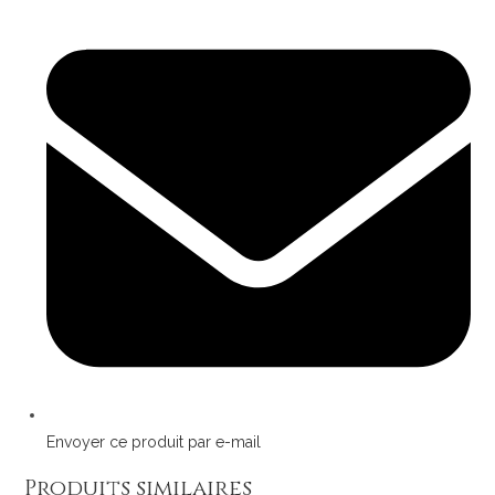
Opens
in
a
new
window
Envoyer ce produit par e-mail
Produits similaires